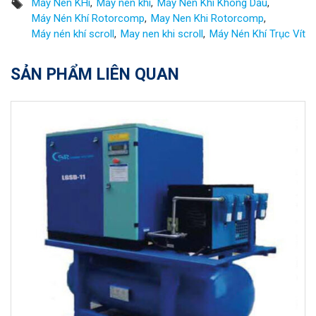
Máy Nén KHí
May nen khi
Máy Nén Khí Không Dầu
Máy Nén Khí Rotorcomp
May Nen Khi Rotorcomp
Máy nén khí scroll
May nen khi scroll
Máy Nén Khí Trục Vít
SẢN PHẨM LIÊN QUAN