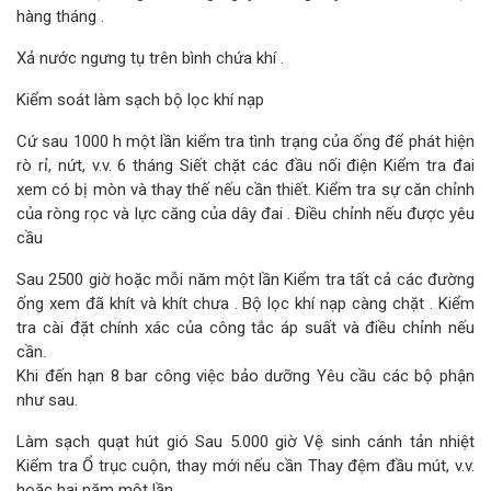
hàng tháng .
Xả nước ngưng tụ trên bình chứa khí .
Kiểm soát làm sạch bộ lọc khí nạp
Cứ sau 1000 h một lần kiểm tra tình trạng của ống để phát hiện
rò rỉ, nứt, v.v. 6 tháng Siết chặt các đầu nối điện Kiểm tra đai
xem có bị mòn và thay thế nếu cần thiết. Kiểm tra sự căn chỉnh
của ròng rọc và lực căng của dây đai . Điều chỉnh nếu được yêu
cầu
Sau 2500 giờ hoặc mỗi năm một lần Kiểm tra tất cả các đường
ống xem đã khít và khít chưa . Bộ lọc khí nạp càng chặt . Kiểm
tra cài đặt chính xác của công tắc áp suất và điều chỉnh nếu
cần.
Khi đến hạn 8 bar công việc bảo dưỡng Yêu cầu các bộ phận
như sau.
Làm sạch quạt hút gió Sau 5.000 giờ Vệ sinh cánh tản nhiệt
Kiểm tra Ổ trục cuộn, thay mới nếu cần Thay đệm đầu mút, v.v.
hoặc hai năm một lần.