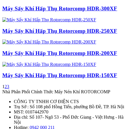
Máy Sấy Khí Hấp Thụ Rotorcomp HDR-300XF
Máy Sấy Khí Hấp Thụ Rotorcomp HDR-250XF
Máy Sấy Khí Hấp Thụ Rotorcomp HDR-200XF
Máy Sấy Khí Hấp Thụ Rotorcomp HDR-150XF
1
2
3
Nhà Phân Phối Chính Thức Máy Nén Khí ROTORCOMP
CÔNG TY TNHH CƠ ĐIỆN CTS
Trụ Sở : Số 108 phố Hồng Tiến, phường Bồ Đề, TP. Hà Nội
MST: 0107442970
Địa chỉ: Số 107- Ngõ 53 - Phố Đức Giang - Việt Hưng - Hà
Nội
Hotline:
0942 000 211