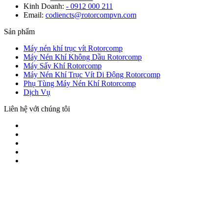
Kinh Doanh:
- 0912 000 211
Email:
codiencts@rotorcompvn.com
Sản phẩm
Máy nén khí trục vít Rotorcomp
Máy Nén Khí Không Dầu Rotorcomp
Máy Sấy Khí Rotorcomp
Máy Nén Khí Trục Vít Di Động Rotorcomp
Phụ Tùng Máy Nén Khí Rotorcomp
Dịch Vụ
Liên hệ với chúng tôi