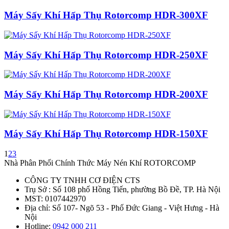
Máy Sấy Khí Hấp Thụ Rotorcomp HDR-300XF
Máy Sấy Khí Hấp Thụ Rotorcomp HDR-250XF
Máy Sấy Khí Hấp Thụ Rotorcomp HDR-200XF
Máy Sấy Khí Hấp Thụ Rotorcomp HDR-150XF
1
2
3
Nhà Phân Phối Chính Thức Máy Nén Khí ROTORCOMP
CÔNG TY TNHH CƠ ĐIỆN CTS
Trụ Sở : Số 108 phố Hồng Tiến, phường Bồ Đề, TP. Hà Nội
MST: 0107442970
Địa chỉ: Số 107- Ngõ 53 - Phố Đức Giang - Việt Hưng - Hà
Nội
Hotline:
0942 000 211