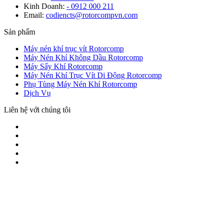
Kinh Doanh:
- 0912 000 211
Email:
codiencts@rotorcompvn.com
Sản phẩm
Máy nén khí trục vít Rotorcomp
Máy Nén Khí Không Dầu Rotorcomp
Máy Sấy Khí Rotorcomp
Máy Nén Khí Trục Vít Di Động Rotorcomp
Phụ Tùng Máy Nén Khí Rotorcomp
Dịch Vụ
Liên hệ với chúng tôi