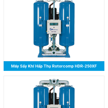
Máy Sấy Khí Hấp Thụ Rotorcomp HDR-250XF