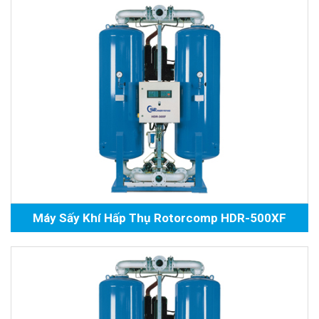
Máy Sấy Khí Hấp Thụ Rotorcomp HDR-500XF