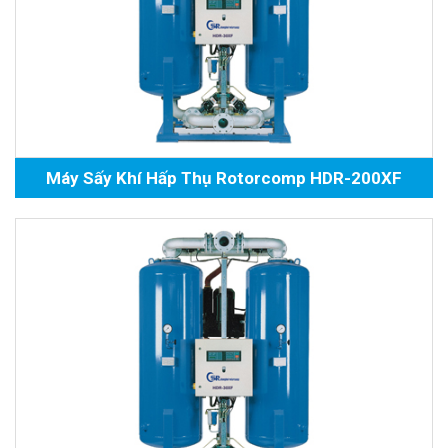
Máy Sấy Khí Hấp Thụ Rotorcomp HDR-200XF