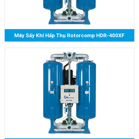
Máy Sấy Khí Hấp Thụ Rotorcomp HDR-400XF