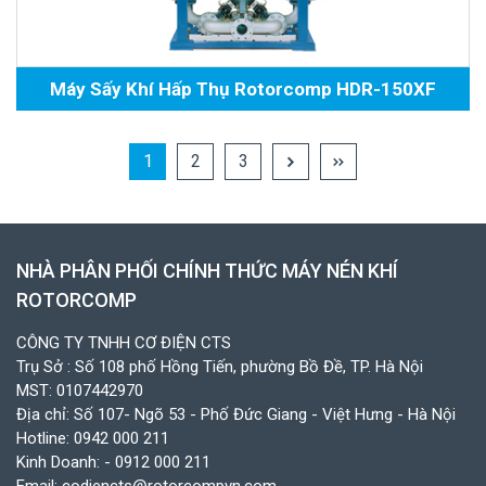
Máy Sấy Khí Hấp Thụ Rotorcomp HDR-150XF
1
2
3
NHÀ PHÂN PHỐI CHÍNH THỨC MÁY NÉN KHÍ
ROTORCOMP
CÔNG TY TNHH CƠ ĐIỆN CTS
Trụ Sở : Số 108 phố Hồng Tiến, phường Bồ Đề, TP. Hà Nội
MST: 0107442970
Địa chỉ: Số 107- Ngõ 53 - Phố Đức Giang - Việt Hưng - Hà Nội
Hotline:
0942 000 211
Kinh Doanh:
- 0912 000 211
Email:
codiencts@rotorcompvn.com