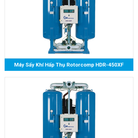
Máy Sấy Khí Hấp Thụ Rotorcomp HDR-450XF