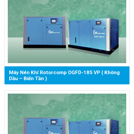
Máy Nén Khí Rotorcomp OGFD-185 VP ( Không
Dầu – Biến Tần )