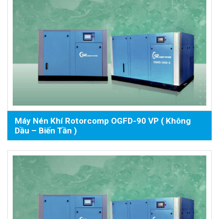
Máy Nén Khí Rotorcomp OGFD-90 VP ( Không
Dầu – Biến Tần )