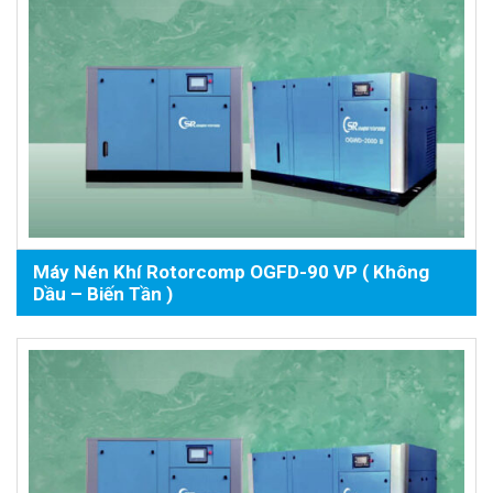
Máy Nén Khí Rotorcomp OGFD-90 VP ( Không
Dầu – Biến Tần )