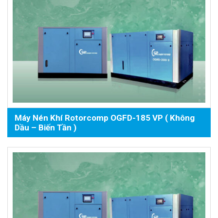
Máy Nén Khí Rotorcomp OGFD-185 VP ( Không
Dầu – Biến Tần )