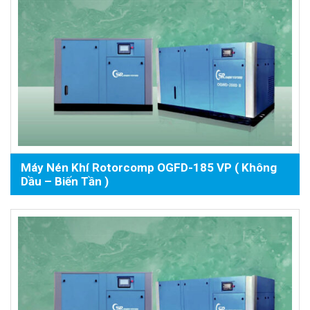
Máy Nén Khí Rotorcomp OGFD-185 VP ( Không
Dầu – Biến Tần )