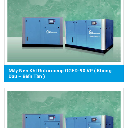
Máy Nén Khí Rotorcomp OGFD-90 VP ( Không
Dầu – Biến Tần )