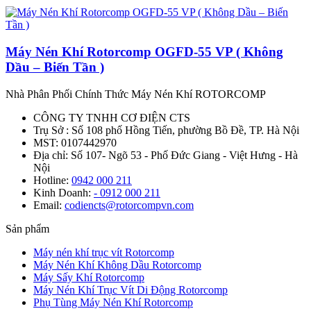
Máy Nén Khí Rotorcomp OGFD-55 VP ( Không
Dầu – Biến Tần )
Nhà Phân Phối Chính Thức Máy Nén Khí ROTORCOMP
CÔNG TY TNHH CƠ ĐIỆN CTS
Trụ Sở : Số 108 phố Hồng Tiến, phường Bồ Đề, TP. Hà Nội
MST: 0107442970
Địa chỉ: Số 107- Ngõ 53 - Phố Đức Giang - Việt Hưng - Hà
Nội
Hotline:
0942 000 211
Kinh Doanh:
- 0912 000 211
Email:
codiencts@rotorcompvn.com
Sản phẩm
Máy nén khí trục vít Rotorcomp
Máy Nén Khí Không Dầu Rotorcomp
Máy Sấy Khí Rotorcomp
Máy Nén Khí Trục Vít Di Động Rotorcomp
Phụ Tùng Máy Nén Khí Rotorcomp