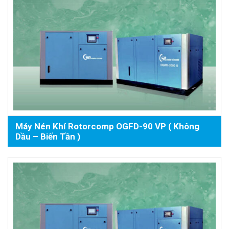
Máy Nén Khí Rotorcomp OGFD-90 VP ( Không
Dầu – Biến Tần )