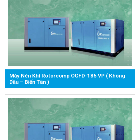
Máy Nén Khí Rotorcomp OGFD-185 VP ( Không
Dầu – Biến Tần )