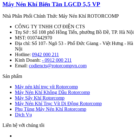
Máy Nén Khí Biến Tần LGCD 5,5 VP
Nhà Phân Phối Chính Thức Máy Nén Khí ROTORCOMP
CÔNG TY TNHH CƠ ĐIỆN CTS
Trụ Sở : Số 108 phố Hồng Tiến, phường Bồ Đề, TP. Hà Nội
MST: 0107442970
Địa chỉ: Số 107- Ngõ 53 - Phố Đức Giang - Việt Hưng - Hà
Nội
Hotline:
0942 000 211
Kinh Doanh:
- 0912 000 211
Email:
codiencts@rotorcompvn.com
Sản phẩm
Máy nén khí trục vít Rotorcomp
Máy Nén Khí Không Dầu Rotorcomp
Máy Sấy Khí Rotorcomp
Máy Nén Khí Trục Vít Di Động Rotorcomp
Phụ Tùng Máy Nén Khí Rotorcomp
Dịch Vụ
Liên hệ với chúng tôi