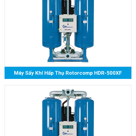
Máy Sấy Khí Hấp Thụ Rotorcomp HDR-500XF