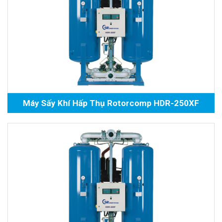
Máy Sấy Khí Hấp Thụ Rotorcomp HDR-250XF