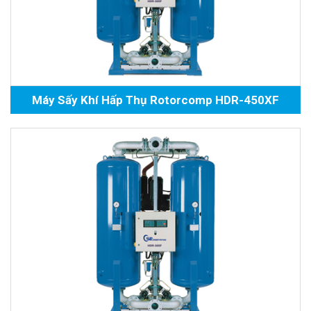
Máy Sấy Khí Hấp Thụ Rotorcomp HDR-450XF