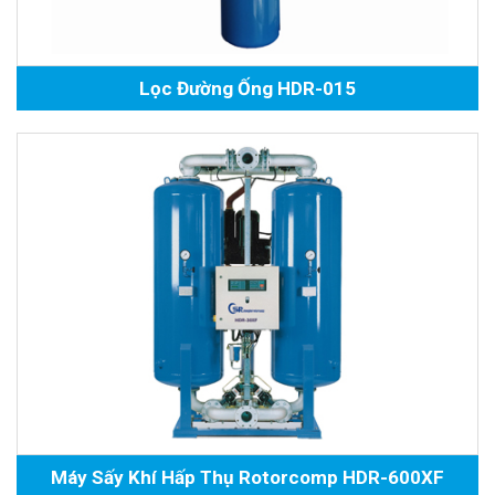
Lọc Đường Ống HDR-015
Máy Sấy Khí Hấp Thụ Rotorcomp HDR-600XF