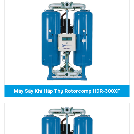
Máy Sấy Khí Hấp Thụ Rotorcomp HDR-300XF