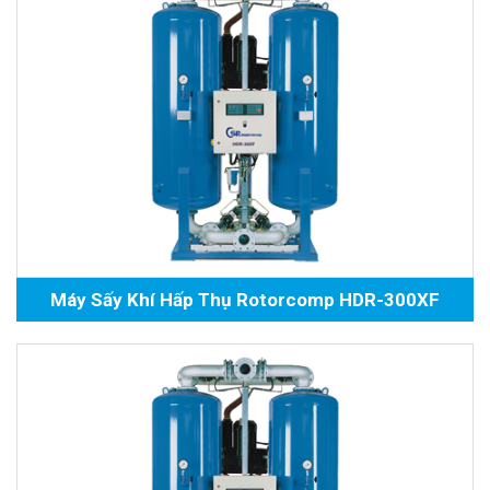
Máy Sấy Khí Hấp Thụ Rotorcomp HDR-300XF