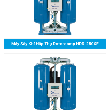
Máy Sấy Khí Hấp Thụ Rotorcomp HDR-250XF