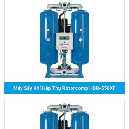
Máy Sấy Khí Hấp Thụ Rotorcomp HDR-550XF