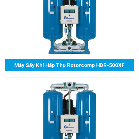
Máy Sấy Khí Hấp Thụ Rotorcomp HDR-500XF