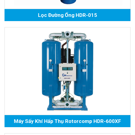
Lọc Đường Ống HDR-015
Máy Sấy Khí Hấp Thụ Rotorcomp HDR-600XF