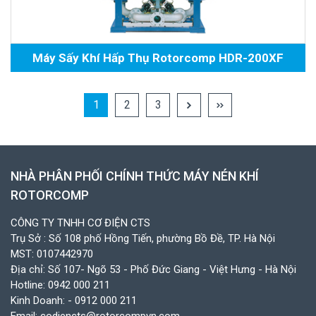
Máy Sấy Khí Hấp Thụ Rotorcomp HDR-200XF
1
2
3
NHÀ PHÂN PHỐI CHÍNH THỨC MÁY NÉN KHÍ
ROTORCOMP
CÔNG TY TNHH CƠ ĐIỆN CTS
Trụ Sở : Số 108 phố Hồng Tiến, phường Bồ Đề, TP. Hà Nội
MST: 0107442970
Địa chỉ: Số 107- Ngõ 53 - Phố Đức Giang - Việt Hưng - Hà Nội
Hotline:
0942 000 211
Kinh Doanh:
- 0912 000 211
Email:
codiencts@rotorcompvn.com