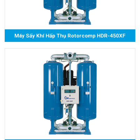
Máy Sấy Khí Hấp Thụ Rotorcomp HDR-450XF