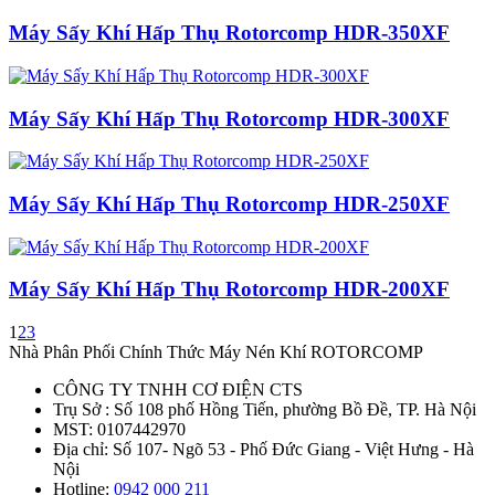
Máy Sấy Khí Hấp Thụ Rotorcomp HDR-350XF
Máy Sấy Khí Hấp Thụ Rotorcomp HDR-300XF
Máy Sấy Khí Hấp Thụ Rotorcomp HDR-250XF
Máy Sấy Khí Hấp Thụ Rotorcomp HDR-200XF
1
2
3
Nhà Phân Phối Chính Thức Máy Nén Khí ROTORCOMP
CÔNG TY TNHH CƠ ĐIỆN CTS
Trụ Sở : Số 108 phố Hồng Tiến, phường Bồ Đề, TP. Hà Nội
MST: 0107442970
Địa chỉ: Số 107- Ngõ 53 - Phố Đức Giang - Việt Hưng - Hà
Nội
Hotline:
0942 000 211