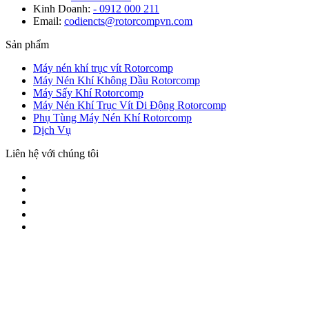
Kinh Doanh:
- 0912 000 211
Email:
codiencts@rotorcompvn.com
Sản phẩm
Máy nén khí trục vít Rotorcomp
Máy Nén Khí Không Dầu Rotorcomp
Máy Sấy Khí Rotorcomp
Máy Nén Khí Trục Vít Di Động Rotorcomp
Phụ Tùng Máy Nén Khí Rotorcomp
Dịch Vụ
Liên hệ với chúng tôi