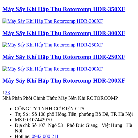
Máy Sấy Khí Hấp Thụ Rotorcomp HDR-350XF
Máy Sấy Khí Hấp Thụ Rotorcomp HDR-300XF
Máy Sấy Khí Hấp Thụ Rotorcomp HDR-250XF
Máy Sấy Khí Hấp Thụ Rotorcomp HDR-200XF
1
2
3
Nhà Phân Phối Chính Thức Máy Nén Khí ROTORCOMP
CÔNG TY TNHH CƠ ĐIỆN CTS
Trụ Sở : Số 108 phố Hồng Tiến, phường Bồ Đề, TP. Hà Nội
MST: 0107442970
Địa chỉ: Số 107- Ngõ 53 - Phố Đức Giang - Việt Hưng - Hà
Nội
Hotline:
0942 000 211