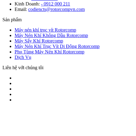
Kinh Doanh:
- 0912 000 211
Email:
codiencts@rotorcompvn.com
Sản phẩm
Máy nén khí trục vít Rotorcomp
Máy Nén Khí Không Dầu Rotorcomp
Máy Sấy Khí Rotorcomp
Máy Nén Khí Trục Vít Di Động Rotorcomp
Phụ Tùng Máy Nén Khí Rotorcomp
Dịch Vụ
Liên hệ với chúng tôi