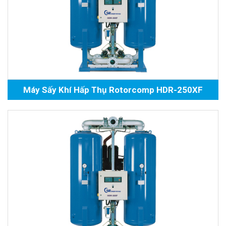
Máy Sấy Khí Hấp Thụ Rotorcomp HDR-250XF