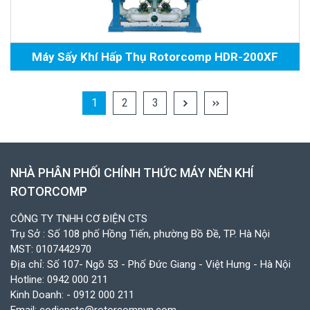
Máy Sấy Khí Hấp Thụ Rotorcomp HDR-200XF
1
2
3
NHÀ PHÂN PHỐI CHÍNH THỨC MÁY NÉN KHÍ
ROTORCOMP
CÔNG TY TNHH CƠ ĐIỆN CTS
Trụ Sở : Số 108 phố Hồng Tiến, phường Bồ Đề, TP. Hà Nội
MST: 0107442970
Địa chỉ: Số 107- Ngõ 53 - Phố Đức Giang - Việt Hưng - Hà Nội
Hotline:
0942 000 211
Kinh Doanh:
- 0912 000 211
Email:
codiencts@rotorcompvn.com