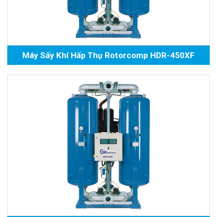
Máy Sấy Khí Hấp Thụ Rotorcomp HDR-450XF