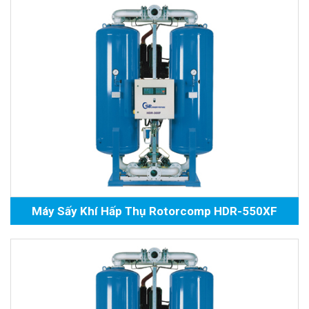
Máy Sấy Khí Hấp Thụ Rotorcomp HDR-550XF