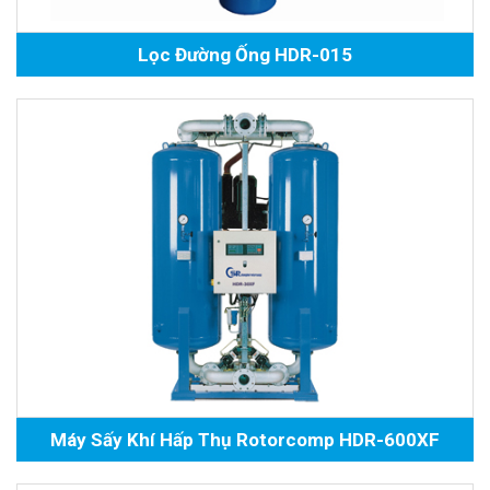
Lọc Đường Ống HDR-015
Máy Sấy Khí Hấp Thụ Rotorcomp HDR-600XF