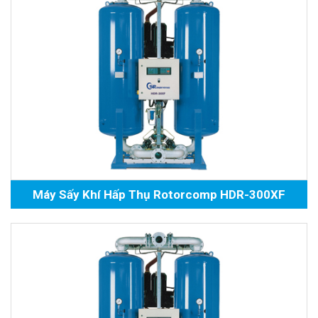
Máy Sấy Khí Hấp Thụ Rotorcomp HDR-300XF