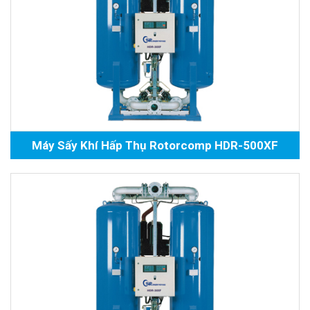
Máy Sấy Khí Hấp Thụ Rotorcomp HDR-500XF