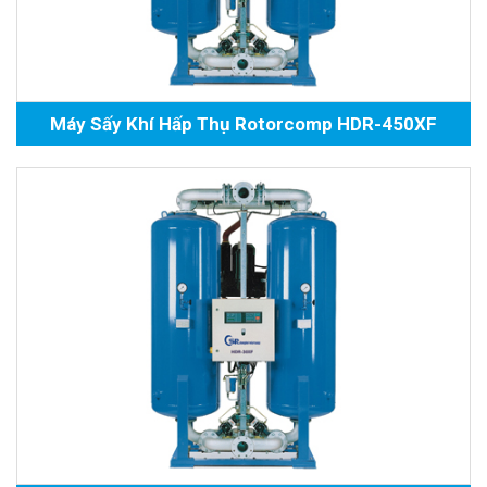
Máy Sấy Khí Hấp Thụ Rotorcomp HDR-450XF