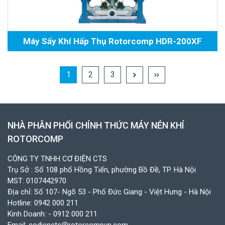
Máy Sấy Khí Hấp Thụ Rotorcomp HDR-200XF
1
2
3
NHÀ PHÂN PHỐI CHÍNH THỨC MÁY NÉN KHÍ
ROTORCOMP
CÔNG TY TNHH CƠ ĐIỆN CTS
Trụ Sở : Số 108 phố Hồng Tiến, phường Bồ Đề, TP. Hà Nội
MST: 0107442970
Địa chỉ: Số 107- Ngõ 53 - Phố Đức Giang - Việt Hưng - Hà Nội
Hotline:
0942 000 211
Kinh Doanh:
- 0912 000 211
Email:
codiencts@rotorcompvn.com