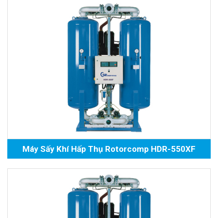
Máy Sấy Khí Hấp Thụ Rotorcomp HDR-550XF