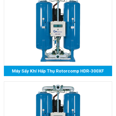
Máy Sấy Khí Hấp Thụ Rotorcomp HDR-300XF