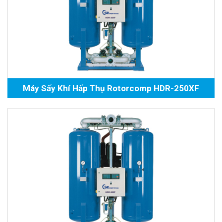
Máy Sấy Khí Hấp Thụ Rotorcomp HDR-250XF