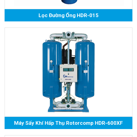
Lọc Đường Ống HDR-015
Máy Sấy Khí Hấp Thụ Rotorcomp HDR-600XF