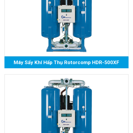
Máy Sấy Khí Hấp Thụ Rotorcomp HDR-500XF