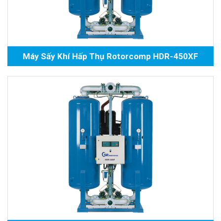
Máy Sấy Khí Hấp Thụ Rotorcomp HDR-450XF