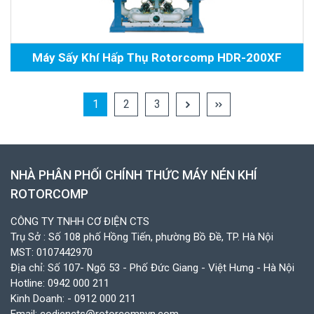
Máy Sấy Khí Hấp Thụ Rotorcomp HDR-200XF
1
2
3
NHÀ PHÂN PHỐI CHÍNH THỨC MÁY NÉN KHÍ
ROTORCOMP
CÔNG TY TNHH CƠ ĐIỆN CTS
Trụ Sở : Số 108 phố Hồng Tiến, phường Bồ Đề, TP. Hà Nội
MST: 0107442970
Địa chỉ: Số 107- Ngõ 53 - Phố Đức Giang - Việt Hưng - Hà Nội
Hotline:
0942 000 211
Kinh Doanh:
- 0912 000 211
Email:
codiencts@rotorcompvn.com