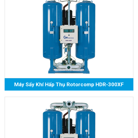
Máy Sấy Khí Hấp Thụ Rotorcomp HDR-300XF