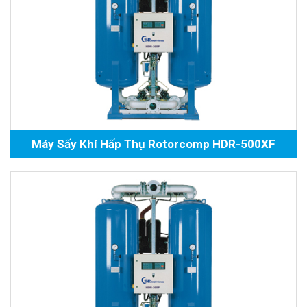
Máy Sấy Khí Hấp Thụ Rotorcomp HDR-500XF