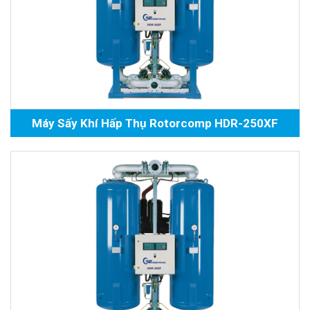
Máy Sấy Khí Hấp Thụ Rotorcomp HDR-250XF