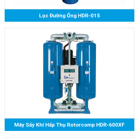
Lọc Đường Ống HDR-015
Máy Sấy Khí Hấp Thụ Rotorcomp HDR-600XF