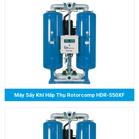
Máy Sấy Khí Hấp Thụ Rotorcomp HDR-550XF