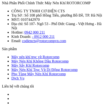
Nhà Phân Phối Chính Thức Máy Nén Khí ROTORCOMP
CÔNG TY TNHH CƠ ĐIỆN CTS
Trụ Sở : Số 108 phố Hồng Tiến, phường Bồ Đề, TP. Hà Nội
MST: 0107442970
Địa chỉ: Số 107- Ngõ 53 - Phố Đức Giang - Việt Hưng - Hà
Nội
Hotline:
0942 000 211
Kinh Doanh:
- 0912 000 211
Email:
codiencts@rotorcompvn.com
Sản phẩm
Máy nén khí trục vít Rotorcomp
Máy Nén Khí Không Dầu Rotorcomp
Máy Sấy Khí Rotorcomp
Máy Nén Khí Trục Vít Di Động Rotorcomp
Phụ Tùng Máy Nén Khí Rotorcomp
Dịch Vụ
Liên hệ với chúng tôi