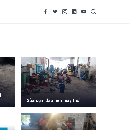
i
Sửa cụm đầu nén máy thổi