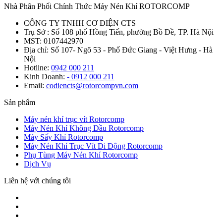
Nhà Phân Phối Chính Thức Máy Nén Khí ROTORCOMP
CÔNG TY TNHH CƠ ĐIỆN CTS
Trụ Sở : Số 108 phố Hồng Tiến, phường Bồ Đề, TP. Hà Nội
MST: 0107442970
Địa chỉ: Số 107- Ngõ 53 - Phố Đức Giang - Việt Hưng - Hà
Nội
Hotline:
0942 000 211
Kinh Doanh:
- 0912 000 211
Email:
codiencts@rotorcompvn.com
Sản phẩm
Máy nén khí trục vít Rotorcomp
Máy Nén Khí Không Dầu Rotorcomp
Máy Sấy Khí Rotorcomp
Máy Nén Khí Trục Vít Di Động Rotorcomp
Phụ Tùng Máy Nén Khí Rotorcomp
Dịch Vụ
Liên hệ với chúng tôi