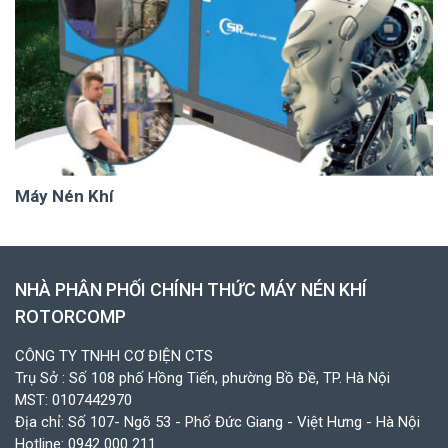
Máy Nén Khí
NHÀ PHÂN PHỐI CHÍNH THỨC MÁY NÉN KHÍ
ROTORCOMP
CÔNG TY TNHH CƠ ĐIỆN CTS
Trụ Sở : Số 108 phố Hồng Tiến, phường Bồ Đề, TP. Hà Nội
MST: 0107442970
Địa chỉ: Số 107- Ngõ 53 - Phố Đức Giang - Việt Hưng - Hà Nội
Hotline:
0942 000 211