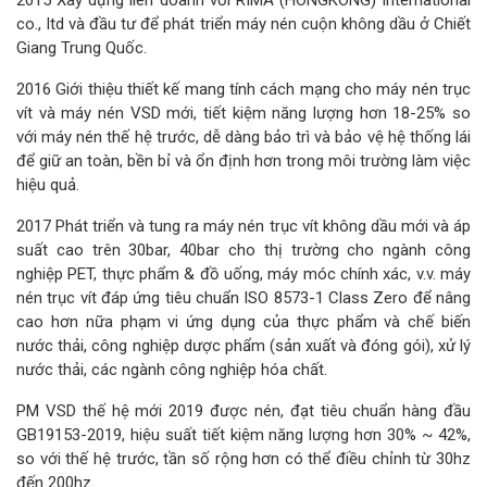
2015 Xây dựng liên doanh với RIMA (HONGKONG) International
co., Itd và đầu tư để phát triển máy nén cuộn không dầu ở Chiết
Giang Trung Quốc.
2016 Giới thiệu thiết kế mang tính cách mạng cho máy nén trục
vít và máy nén VSD mới, tiết kiệm năng lượng hơn 18-25% so
với máy nén thế hệ trước, dễ dàng bảo trì và bảo vệ hệ thống lái
để giữ an toàn, bền bỉ và ổn định hơn trong môi trường làm việc
hiệu quả.
2017 Phát triển và tung ra máy nén trục vít không dầu mới và áp
suất cao trên 30bar, 40bar cho thị trường cho ngành công
nghiệp PET, thực phẩm & đồ uống, máy móc chính xác, v.v. máy
nén trục vít đáp ứng tiêu chuẩn ISO 8573-1 Class Zero để nâng
cao hơn nữa phạm vi ứng dụng của thực phẩm và chế biến
nước thải, công nghiệp dược phẩm (sản xuất và đóng gói), xử lý
nước thải, các ngành công nghiệp hóa chất.
PM VSD thế hệ mới 2019 được nén, đạt tiêu chuẩn hàng đầu
GB19153-2019, hiệu suất tiết kiệm năng lượng hơn 30% ~ 42%,
so với thế hệ trước, tần số rộng hơn có thể điều chỉnh từ 30hz
đến 200hz.