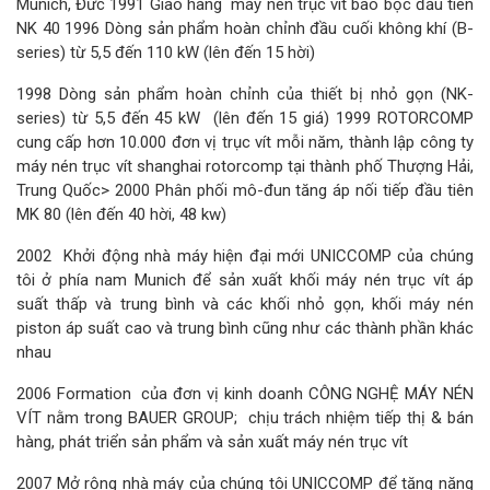
Munich, Đức 1991 Giao hàng máy nén trục vít bao bọc đầu tiên
NK 40 1996 Dòng sản phẩm hoàn chỉnh đầu cuối không khí (B-
series) từ 5,5 đến 110 kW (lên đến 15 hời)
1998 Dòng sản phẩm hoàn chỉnh của thiết bị nhỏ gọn (NK-
series) từ 5,5 đến 45 kW (lên đến 15 giá) 1999 ROTORCOMP
cung cấp hơn 10.000 đơn vị trục vít mỗi năm, thành lập công ty
máy nén trục vít shanghai rotorcomp tại thành phố Thượng Hải,
Trung Quốc> 2000 Phân phối mô-đun tăng áp nối tiếp đầu tiên
MK 80 (lên đến 40 hời, 48 kw)
2002 Khởi động nhà máy hiện đại mới UNICCOMP của chúng
tôi ở phía nam Munich để sản xuất khối máy nén trục vít áp
suất thấp và trung bình và các khối nhỏ gọn, khối máy nén
piston áp suất cao và trung bình cũng như các thành phần khác
nhau
2006 Formation của đơn vị kinh doanh CÔNG NGHỆ MÁY NÉN
VÍT nằm trong BAUER GROUP; chịu trách nhiệm tiếp thị & bán
hàng, phát triển sản phẩm và sản xuất máy nén trục vít
2007 Mở rộng nhà máy của chúng tôi UNICCOMP để tăng năng