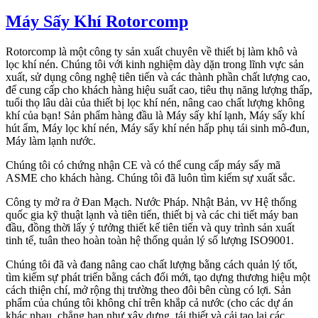
Máy Sấy Khí Rotorcomp
Rotorcomp là một công ty sản xuất chuyên về thiết bị làm khô và
lọc khí nén. Chúng tôi với kinh nghiệm dày dặn trong lĩnh vực sản
xuất, sử dụng công nghệ tiên tiến và các thành phần chất lượng cao,
để cung cấp cho khách hàng hiệu suất cao, tiêu thụ năng lượng thấp,
tuổi thọ lâu dài của thiết bị lọc khí nén, nâng cao chất lượng không
khí của bạn! Sản phẩm hàng đầu là
Máy sấy khí lạnh, Máy sấy khí
hút ẩm, Máy lọc khí nén, Máy sấy khí nén hấp phụ tái sinh mô-đun,
Máy làm lạnh nước.
Chúng tôi có chứng nhận CE và có thể cung cấp máy sấy mã
ASME cho khách hàng. Chúng tôi đã luôn tìm kiếm sự xuất sắc.
Công ty mở ra ở Đan Mạch. Nước Pháp. Nhật Bản, vv Hệ thống
quốc gia kỹ thuật lạnh và tiên tiến, thiết bị và các chi tiết máy ban
đầu, đồng thời lấy ý tưởng thiết kế tiên tiến và quy trình sản xuất
tinh tế, tuân theo hoàn toàn hệ thống quản lý số lượng ISO9001.
Chúng tôi đã và đang nâng cao chất lượng bằng cách quản lý tốt,
tìm kiếm sự phát triển bằng cách đổi mới, tạo dựng thương hiệu một
cách thiện chí, mở rộng thị trường theo đôi bên cùng có lợi. Sản
phẩm của chúng tôi không chỉ trên khắp cả nước (cho các dự án
khác nhau, chẳng hạn như xây dựng, tái thiết và cải tạo lại các