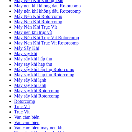
May Nen Khi Khong Dau
May nen khi khong dau Rotorcomp
Máy nén khí không dầu Rotorcomp
Máy Nén Khí Rotorcomp
May Nen Khi Rotorcomp
Máy Nén Khí Trục Vít
May nen khi trục vít
Máy Nén Khí Trục Vít Rotorcomp
May Nen Khi Truc Vit Rotorcomp
Máy Sấy Khí
May say khi
Máy sấy khí hấp thụ
May say khi hap thu
Máy sấy khí hấp thụ Rotorcomp
May say khi hap thu Rotorcomp
Máy sấy khí lạnh
May say khi lanh
May say khi Rotorcomp
Máy sấy khí Rotorcomp
Rotorcomp
Trục Vít
Truc Vit
Van cảm biến
Van cam bien
Van cam bien may nen khi