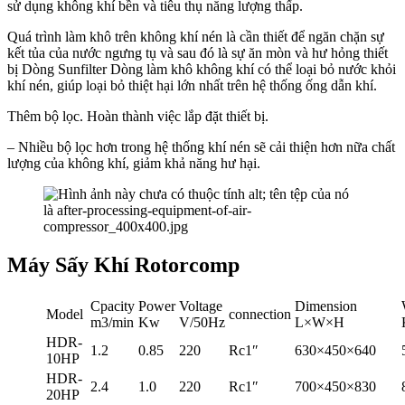
sử dụng không khí bền và tiêu thụ năng lượng thấp.
Quá trình làm khô trên không khí nén là cần thiết để ngăn chặn sự
kết tủa của nước ngưng tụ và sau đó là sự ăn mòn và hư hỏng thiết
bị Dòng Sunfilter Dòng làm khô không khí có thể loại bỏ nước khỏi
khí nén, giúp loại bỏ thiệt hại lớn nhất trên hệ thống ống dẫn khí.
Thêm bộ lọc. Hoàn thành việc lắp đặt thiết bị.
– Nhiều bộ lọc hơn trong hệ thống khí nén sẽ cải thiện hơn nữa chất
lượng của không khí, giảm khả năng hư hại.
Máy Sấy Khí Rotorcomp
Cpacity
Power
Voltage
Dimension
Model
connection
m3/min
Kw
V/50Hz
L×W×H
HDR-
1.2
0.85
220
Rc1″
630×450×640
10HP
HDR-
2.4
1.0
220
Rc1″
700×450×830
20HP