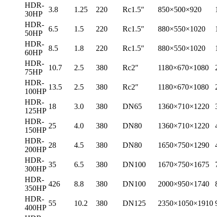
HDR-
3.8
1.25
220
Rc1.5″
850×500×920
30HP
HDR-
6.5
1.5
220
Rc1.5″
880×550×1020
50HP
HDR-
8.5
1.8
220
Rc1.5″
880×550×1020
60HP
HDR-
10.7
2.5
380
Rc2″
1180×670×1080
75HP
HDR-
13.5
2.5
380
Rc2″
1180×670×1080
100HP
HDR-
18
3.0
380
DN65
1360×710×1220
125HP
HDR-
25
4.0
380
DN80
1360×710×1220
150HP
HDR-
28
4.5
380
DN80
1650×750×1290
200HP
HDR-
35
6.5
380
DN100
1670×750×1675
300HP
HDR-
426
8.8
380
DN100
2000×950×1740
350HP
HDR-
55
10.2
380
DN125
2350×1050×1910
400HP