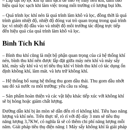
– Lắp đặt bộ lọc khí tự làm sạch để bảo vệ máy nén khí, đảm bảo
hiệu quả lọc sạch khi làm việc trong môi trường có lượng bụi lớn.
– Quá trình lọc khí nén là quá trình làm khô và lọc, đồng thời là quá
trình giảm nhiệt độ, nhiệt độ đóng vai trò quan trọng trong quá trình
lọc vì nhiệt độ đầu vào và nhiệt độ môi trường tác động trực tiếp
đến hiệu quả của quá trình làm khô và lọc.
Bình Tích Khí
– Bình thu khí cũng là một bộ phận quan trọng của cả hệ thống khí
nén, bình thu khí nên được lắp đặt giữa máy nén khí và máy sấy
khí, máy sấy khí và vị trí tiêu thụ khí vì bình thu khí có tác dụng ổn
định không khí, làm mát. và lưu trữ không khí.
– Hệ thống bổ sung hệ thống thu gom dầu thải. Thu gom dầu nhớt
sau đó xả nước ra môi trường: yêu cầu ra sông.
– Sản phẩm hoàn thiện và các vật liệu khác tiếp xúc với không khí
sẽ bị hỏng hoặc giảm chất lượng.
Đường dẫn khí bị ăn mòn sẽ dẫn đến rò rỉ không khí. Tiêu hao năng
lượng và khí nén. Trên thực tế, rò rỉ với độ dày 3 mm sẽ tiêu thụ
năng lượng 3,7KW, có nghĩa là sẽ có thêm chi phí năng lượng mỗi
năm. Giải pháp tiêu thụ điện năng 1 Máy sấy không khí là giải pháp