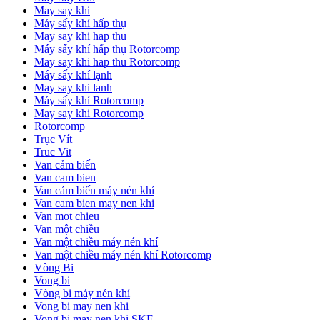
May say khi
Máy sấy khí hấp thụ
May say khi hap thu
Máy sấy khí hấp thụ Rotorcomp
May say khi hap thu Rotorcomp
Máy sấy khí lạnh
May say khi lanh
Máy sấy khí Rotorcomp
May say khi Rotorcomp
Rotorcomp
Trục Vít
Truc Vit
Van cảm biến
Van cam bien
Van cảm biến máy nén khí
Van cam bien may nen khi
Van mot chieu
Van một chiều
Van một chiều máy nén khí
Van một chiều máy nén khí Rotorcomp
Vòng Bi
Vong bi
Vòng bi máy nén khí
Vong bi may nen khi
Vong bi may nen khi SKF