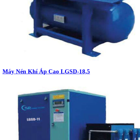
Máy Nén Khí Áp Cao LGSD-18,5