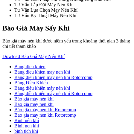
Tư Vấn Lắp Đặt Máy Nén Khí
Tư Vấn Lựa Chọn Mạy Nén Khí
Tư Vấn Kỹ Thuật Máy Nén Khí
Báo Giá Máy Sấy Khí
Báo giá máy nén khí được niêm yếu trong khoảng thời gian 3 tháng
chi tiết tham khảo
Dowload Báo Giá Máy Nén Khí
Bang dieu khien
Bang dieu khien may nen khi
Bang dieu khien may nen khi Rotorcomp
Bảng Điều Khiển
Bảng điều khiển máy nén khí
Bảng điều khiển máy nén khí Rotorcomp
Báo giá máy nén khí
Bao gia may nen khi
Báo giá máy nén khí Rotorcomp
Bao gia may nen khi Rotorcomp
Bình nén khí
Binh nen khi
binh tich khi