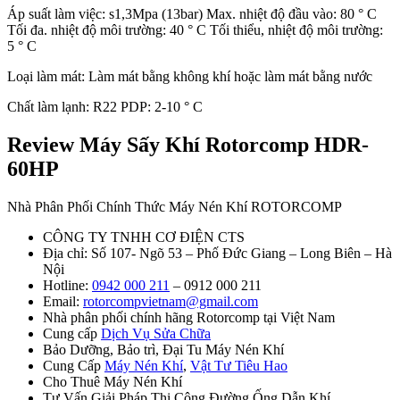
Áp suất làm việc: s1,3Mpa (13bar) Max. nhiệt độ đầu vào: 80 ° C
Tối đa. nhiệt độ môi trường: 40 ° C Tối thiểu, nhiệt độ môi trường:
5 ° C
Loại làm mát: Làm mát bằng không khí hoặc làm mát bằng nước
Chất làm lạnh: R22 PDP: 2-10 ° C
Review Máy Sấy Khí Rotorcomp HDR-
60HP
Nhà Phân Phối Chính Thức Máy Nén Khí ROTORCOMP
CÔNG TY TNHH CƠ ĐIỆN CTS
Địa chỉ: Số 107- Ngõ 53 – Phố Đức Giang – Long Biên – Hà
Nội
Hotline:
0942 000 211
– 0912 000 211
Email:
rotorcompvietnam@gmail.com
Nhà phân phối chính hãng Rotorcomp tại Việt Nam
Cung cấp
Dịch Vụ Sửa Chữa
Bảo Dưỡng, Bảo trì, Đại Tu Máy Nén Khí
Cung Cấp
Máy Nén Khí
,
Vật Tư Tiêu Hao
Cho Thuê Máy Nén Khí
Tư Vấn Giải Pháp Thi Công Đường Ống Dẫn Khí