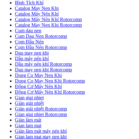
Bình Tích Khí
Catalog May Nen Khi
Catalog Máy Nén Khí
Catalog Máy Nén Khí Rotorcomp
Catalog May Nen Khi Rotorcomp
Cum dau nen
Cum Dau Nen Rotorcomp
Cụm Đầu Nén
Cụm Đầu Nén Rotorcomp
Dau may nen khi
Dầu máy nén khí
Dầu máy nén khí Rotorcomp
Dau may nen khi Rotorcomp
Dong Co May Nen Khi
Dong Co May Nen Khi Rotorcomp
Động Cơ Máy Nén Khí
Động Cơ Máy Nén Khí Rotorcomp
Gian giai nhiet
Giàn giải nhiệt
Giàn giải nhiệt Rotorcomp
Gian giai nhiet Rotorcomp
Giàn làm mát
Gian lam mat
Giàn làm mát máy nén khí
Gian lam mat may nen khi