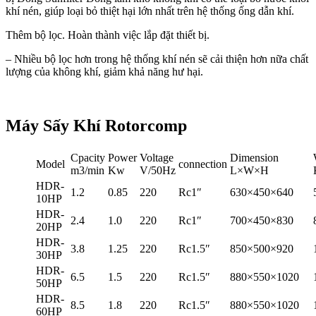
khí nén, giúp loại bỏ thiệt hại lớn nhất trên hệ thống ống dẫn khí.
Thêm bộ lọc. Hoàn thành việc lắp đặt thiết bị.
– Nhiều bộ lọc hơn trong hệ thống khí nén sẽ cải thiện hơn nữa chất
lượng của không khí, giảm khả năng hư hại.
Máy Sấy Khí Rotorcomp
Cpacity
Power
Voltage
Dimension
Model
connection
m3/min
Kw
V/50Hz
L×W×H
HDR-
1.2
0.85
220
Rc1″
630×450×640
10HP
HDR-
2.4
1.0
220
Rc1″
700×450×830
20HP
HDR-
3.8
1.25
220
Rc1.5″
850×500×920
30HP
HDR-
6.5
1.5
220
Rc1.5″
880×550×1020
50HP
HDR-
8.5
1.8
220
Rc1.5″
880×550×1020
60HP