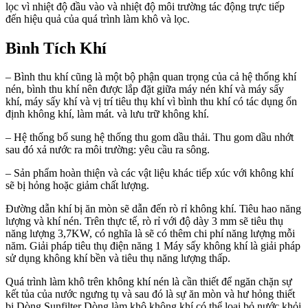
lọc vì nhiệt độ đầu vào và nhiệt độ môi trường tác động trực tiếp
đến hiệu quả của quá trình làm khô và lọc.
Bình Tích Khí
– Bình thu khí cũng là một bộ phận quan trọng của cả hệ thống khí
nén, bình thu khí nên được lắp đặt giữa máy nén khí và máy sấy
khí, máy sấy khí và vị trí tiêu thụ khí vì bình thu khí có tác dụng ổn
định không khí, làm mát. và lưu trữ không khí.
– Hệ thống bổ sung hệ thống thu gom dầu thải. Thu gom dầu nhớt
sau đó xả nước ra môi trường: yêu cầu ra sông.
– Sản phẩm hoàn thiện và các vật liệu khác tiếp xúc với không khí
sẽ bị hỏng hoặc giảm chất lượng.
Đường dẫn khí bị ăn mòn sẽ dẫn đến rò rỉ không khí. Tiêu hao năng
lượng và khí nén. Trên thực tế, rò rỉ với độ dày 3 mm sẽ tiêu thụ
năng lượng 3,7KW, có nghĩa là sẽ có thêm chi phí năng lượng mỗi
năm. Giải pháp tiêu thụ điện năng 1 Máy sấy không khí là giải pháp
sử dụng không khí bền và tiêu thụ năng lượng thấp.
Quá trình làm khô trên không khí nén là cần thiết để ngăn chặn sự
kết tủa của nước ngưng tụ và sau đó là sự ăn mòn và hư hỏng thiết
bị Dòng Sunfilter Dòng làm khô không khí có thể loại bỏ nước khỏi