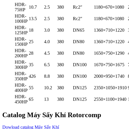
HDR-
10.7
2.5
380
Rc2″
1180×670×1080
75HP
HDR-
13.5
2.5
380
Rc2″
1180×670×1080
100HP
HDR-
18
3.0
380
DN65
1360×710×1220
125HP
HDR-
25
4.0
380
DN80
1360×710×1220
150HP
HDR-
28
4.5
380
DN80
1650×750×1290
200HP
HDR-
35
6.5
380
DN100
1670×750×1675
300HP
HDR-
426
8.8
380
DN100
2000×950×1740
350HP
HDR-
55
10.2
380
DN125
2350×1050×1910
400HP
HDR-
65
13
380
DN125
2550×1100×1940
450HP
Catalog Máy Sấy Khí Rotorcomp
Dowload catalog Máy Sấy Khí