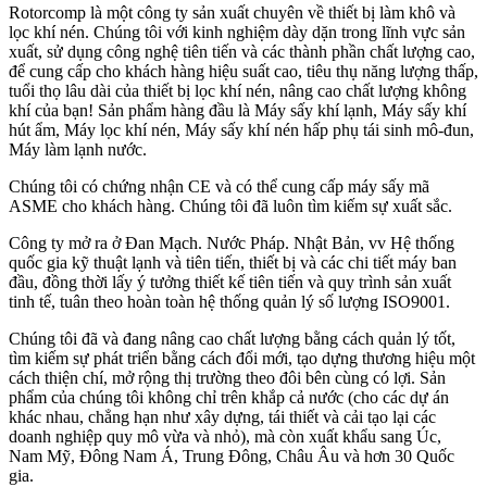
Rotorcomp là một công ty sản xuất chuyên về thiết bị làm khô và
lọc khí nén. Chúng tôi với kinh nghiệm dày dặn trong lĩnh vực sản
xuất, sử dụng công nghệ tiên tiến và các thành phần chất lượng cao,
để cung cấp cho khách hàng hiệu suất cao, tiêu thụ năng lượng thấp,
tuổi thọ lâu dài của thiết bị lọc khí nén, nâng cao chất lượng không
khí của bạn! Sản phẩm hàng đầu là
Máy sấy khí lạnh, Máy sấy khí
hút ẩm, Máy lọc khí nén, Máy sấy khí nén hấp phụ tái sinh mô-đun,
Máy làm lạnh nước.
Chúng tôi có chứng nhận CE và có thể cung cấp máy sấy mã
ASME cho khách hàng. Chúng tôi đã luôn tìm kiếm sự xuất sắc.
Công ty mở ra ở Đan Mạch. Nước Pháp. Nhật Bản, vv Hệ thống
quốc gia kỹ thuật lạnh và tiên tiến, thiết bị và các chi tiết máy ban
đầu, đồng thời lấy ý tưởng thiết kế tiên tiến và quy trình sản xuất
tinh tế, tuân theo hoàn toàn hệ thống quản lý số lượng ISO9001.
Chúng tôi đã và đang nâng cao chất lượng bằng cách quản lý tốt,
tìm kiếm sự phát triển bằng cách đổi mới, tạo dựng thương hiệu một
cách thiện chí, mở rộng thị trường theo đôi bên cùng có lợi. Sản
phẩm của chúng tôi không chỉ trên khắp cả nước (cho các dự án
khác nhau, chẳng hạn như xây dựng, tái thiết và cải tạo lại các
doanh nghiệp quy mô vừa và nhỏ), mà còn xuất khẩu sang Úc,
Nam Mỹ, Đông Nam Á, Trung Đông, Châu Âu và hơn 30 Quốc
gia.