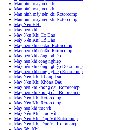
Màn hình máy nén khí
Man hinh may nen khi
Màn hình máy nén khí Rotorcomp
Man hinh may nen khi Rotorcomp
Máy Nén KHí
May nen khi
May Nen Khi Co Dau
Máy Nén Khí Có Dầu
May nen khi co dau Rotorcomp
Máy nén khí có dầu Rotorcomp
Máy nén khí công nghiệp
May nen khi cong nghiep
Máy nén khí công nghiệp Rotorcomp
May nen khi cong nghiep Rotorcomp
May Nen Khi Khong Dau
Máy Nén Khí Không Dầu
May nen khi khong dau Rotorcomp
Máy nén khí không dầu Rotorcomp
May Nen Khi Rotorcomp
Máy Nén Khí Rotorcomp
May nen khi trục vít
Máy Nén Khí Trục Vít
Máy Nén Khí Trục Vít Rotorcomp
May Nen Khi Truc Vit Rotorcomp
Máy Sấy Khí